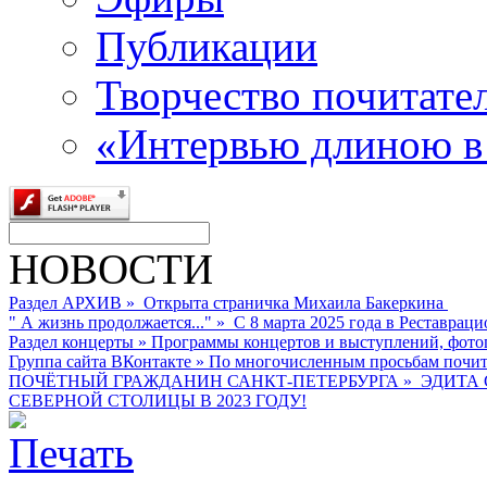
Публикации
Творчество почитате
«Интервью длиною в
НОВОСТИ
Раздел АРХИВ
»
Открыта страничка Михаила Бакеркина
" А жизнь продолжается..."
»
С 8 марта 2025 года в Реставраци
Раздел концерты
»
Программы концертов и выступлений, фото
Группа сайта ВКонтакте
»
По многочисленным просьбам почита
ПОЧЁТНЫЙ ГРАЖДАНИН САНКТ-ПЕТЕРБУРГА
»
ЭДИТА 
СЕВЕРНОЙ СТОЛИЦЫ В 2023 ГОДУ!