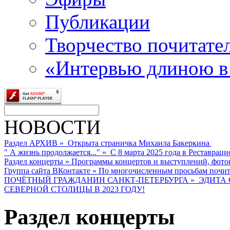
Публикации
Творчество почитате
«Интервью длиною в
НОВОСТИ
Раздел АРХИВ
»
Открыта страничка Михаила Бакеркина
" А жизнь продолжается..."
»
С 8 марта 2025 года в Реставраци
Раздел концерты
»
Программы концертов и выступлений, фото
Группа сайта ВКонтакте
»
По многочисленным просьбам почита
ПОЧЁТНЫЙ ГРАЖДАНИН САНКТ-ПЕТЕРБУРГА
»
ЭДИТА 
СЕВЕРНОЙ СТОЛИЦЫ В 2023 ГОДУ!
Раздел концерты