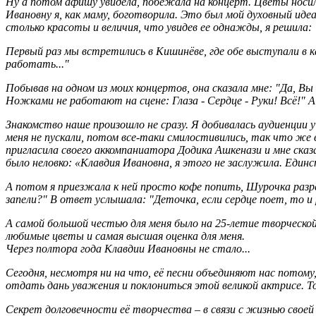
Ну а потом афишу увидела, побежала на концерт. Цветы носила
Ивановну я, как маму, боготворила. Это был мой духовный идеа
столько красоты и величия, что увидев ее однажды, я решила
Первый раз мы встретились в Кишинёве, где обе выступали в 
работать..."
Побывав на одном из моих концертов, она сказала мне: "Да, Вы
Ножками не работают на сцене: Глаза - Сердце - Руки! Всё!" А
Знакомство наше произошло не сразу. Я добивалась аудиенции 
меня не пускали, потом все-таки смилостивились, так что же 
пригласила своего аккомпаниатора Додика Ашкенази и мне сказ
было неловко: «Клавдия Ивановна, я этого не заслужила. Един
А потом я приезжала к ней просто кофе попить, Шурочка разр
запели?" В ответ услышала: "Деточка, если сердце поет, то и
А самой большой честью для меня было на 25-летие творческой
любимые цветы и самая высшая оценка для меня.
Через полтора года Клавдии Ивановны не стало...
Сегодня, несмотря ни на что, её песни объединяют нас пото
отдать дань уважения и поклониться этой великой актрисе. То, 
Секрет долговечности её творчества – в связи с жизнью своей