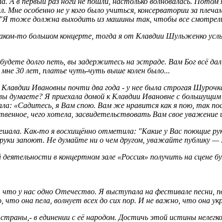
. А в первый раз ноги не пошли, настолько волновалась. Потом 
л. Мне особенно не у кого было учиться, консерватории за плеча
: "Я тоже должна выходить из машины так, чтобы все смотрели 
каком-то большом концерте, тогда я от Клавдии Шульженко усл
 будете долго петь, вы задержитесь на эстраде. Вам Бог всё дал
 мне 30 лет, платье чуть-чуть выше колен было...
у Клавдии Ивановны почти два года - у нее была строгая Шурочк
вы думаете? Я приехала домой к Клавдии Ивановне с большущим 
ала: «Садитесь, я Вам спою. Вам же нравится как я пою, так по
ственное, чего хотела, засвидетельствовать Вам свое уважение
ешала. Как-то я восхищённо отметила: "Какие у Вас поющие ру
 руки запоют. Не думайте ни о чем другом, уважайте публику — 
 деятельности в концертном зале «Россия» получить на сцене б
му, что у нас одно Отечество. Я выступала на фестивале песн
что она пела, волнует всех до сих пор. И не важно, что она укра
 страны,- в единении с её народом. Достичь этой истины нелегк