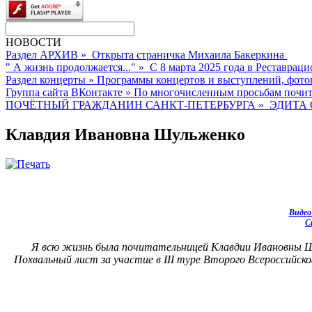
НОВОСТИ
Раздел АРХИВ
»
Открыта страничка Михаила Бакеркина
" А жизнь продолжается..."
»
С 8 марта 2025 года в Реставраци
Раздел концерты
»
Программы концертов и выступлений, фото
Группа сайта ВКонтакте
»
По многочисленным просьбам почита
ПОЧЁТНЫЙ ГРАЖДАНИН САНКТ-ПЕТЕРБУРГА
»
ЭДИТА 
Клавдия Ивановна Шульженко
Видео
С
Я всю жизнь была почитательницей Клавдии Ивановны Шул
Похвальный лист за участие в III туре Второго Всероссийс