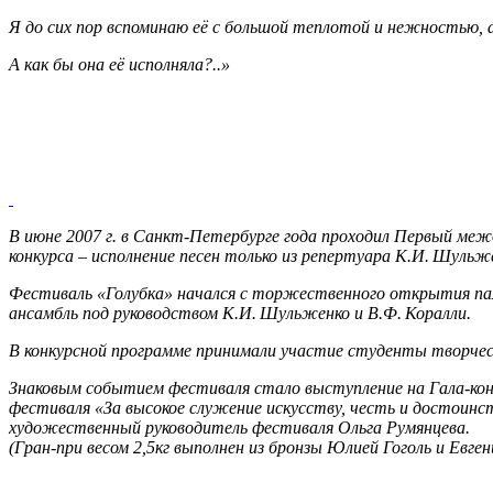
Я до сих пор вспоминаю её с большой теплотой и нежностью, 
А как бы она её исполняла?..»
В июне 2007 г. в Санкт-Петербурге года проходил Первый меж
конкурса – исполнение песен только из репертуара К.И. Шульж
Фестиваль «Голубка» начался с торжественного открытия памя
ансамбль под руководством К.И. Шульженко и В.Ф. Коралли.
В конкурсной программе принимали участие студенты творческ
Знаковым событием фестиваля стало выступление на Гала-ко
фестиваля «За высокое служение искусству, честь и достоинст
художественный руководитель фестиваля Ольга Румянцева.
(Гран-при весом 2,5кг выполнен из бронзы Юлией Гоголь и Евге