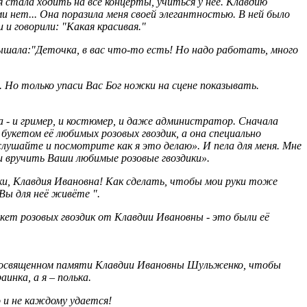
я стала ходить на все концерты, учиться у неё. Клавдию
ми нет... Она поразила меня своей элегантностью. В ней было
и говорили: "Какая красивая."
ышала:"Деточка, в вас что-то есть! Но надо работать, много
. Но только упаси Вас Бог ножки на сцене показывать.
а - и гример, и костюмер, и даже администратор. Сначала
букетом её любимых розовых гвоздик, а она специально
слушайте и посмотрите как я это делаю». И пела для меня. Мне
 и вручить Ваши любимые розовые гвоздики».
ки, Клавдия Ивановна! Как сделать, чтобы мои руки тоже
Вы для неё живёте ".
укет розовых гвоздик от Клавдии Ивановны - это были её
и, посвященном памяти Клавдии Ивановны Шульженко, чтобы
инка, а я – полька.
о и не каждому удается!