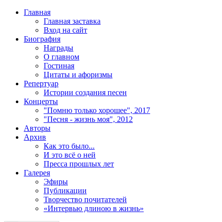
Главная
Главная заставка
Вход на сайт
Биография
Награды
О главном
Гостиная
Цитаты и афоризмы
Репертуар
Истории создания песен
Концерты
"Помню только хорошее", 2017
"Песня - жизнь моя", 2012
Авторы
Архив
Как это было...
И это всё о ней
Пресса прошлых лет
Галерея
Эфиры
Публикации
Творчество почитателей
«Интервью длиною в жизнь»