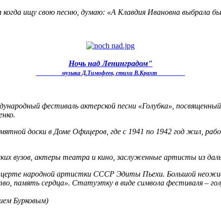
а
когда ищу свою песню, думаю: «А Клавдия Ивановна выбрала бы
Ночь над Ленинградом"
музыка Д.Тимофеев, стихи В.Крахт
дународный фестиваль актерской песни «Голубка», посвященный
енко.
тной доски в Доме Офицеров, где с 1941 по 1942 год жил, раб
их вузов, актеры театра и кино, заслуженные артисты из дальн
нцерте народной артистки СССР Эдиты Пьехи. Большой неожида
во, память сердца». Статуэтку в виде символа фестиваля – гол
нием Бурковым)