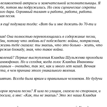
м великолепной актрисы и замечательной исполнительницы.
Я
себе, потом мы подружились. Но свои сценические секреты
ского дара. Огромный талант и работа, работа, работа.
ая песня.
 я ещё подумала тогда: «Вот бы и мне дожить до 70-ти и
делая! Она полностью перевоплощалась в содержание песни,
юбви, потому что любовь всё побеждает: войны, потрясения,
изнь тебе сказала: ты знаешь, что это больно - жить, что
ежив блокаду, зная, что такое война.
 поколений? Первые выступления Клавдии Шульженко проходили
граммофонах. Но и сегодня, когда голос Клавдии Ивановны
шным – очевидно, так же, как и много лет назад. Вечная
, в чем причина этого уникального явления.
приятию. Всегда была ярким и правильным человеком. Не будучи
оров звучали песни? Я шла по улицам, глазела по сторонам, и
спросила, а мне: «Как, ты не знаешь? Это же наша Клавдия