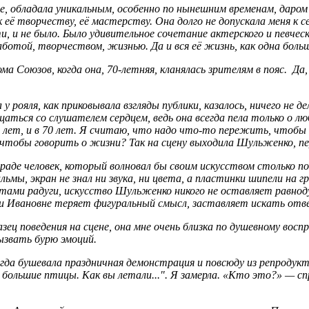
не, обладала уникальным, особенно по нынешним временам, даро
 её творчеству, её мастерству. Она долго не допускала меня к 
ти, и не было. Было удивительное сочетание актерского и певче
аботой, творчеством, жизнью. Да и вся её жизнь, как одна больш
 Союзов, когда она, 70-летняя, кланялась зрителям в пояс.
Да,
у рояля, как приковывала взгляды публики, казалось, ничего не 
аться со слушателем сердцем, ведь она всегда пела только о л
лет, и в 70 лет.
Я считаю, что надо что-то пережить, чтобы ж
чтобы говорить о жизни? Так на сцену выходила Шульженко, пер
траде человек, который волновал бы своим искусством столько
льмы, экран не знал ни звука, ни цвета, а пластинки шипели на 
етами радуги, искусство Шульженко никого не оставляет равноду
Ивановне теряет фигуральный смысл, заставляет искать ответа
азец поведения на сцене, она мне очень близка по душевному вос
ызвать бурю эмоций.
когда бушевала праздничная демонстрация и повсюду из репродукт
ве большие птицы. Как вы летали...". Я замерла. «Кто это?» — 