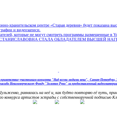
онно-хранительском центре «Старая деревня» будет показана выст
графии и видеозаписи.
телей, которые не могут смотреть программы размещенные в Yo
СТАНИСЛАВОВНА СТАЛА ОБЛАДАТЕЛЕМ ВЫСШЕЙ НАГРА
 приветствие участникам концерта "Над всеми модами века", Санкт-Петербург, 3
пасибо Некоммерческому Фонду "Золотое Руно" за предоставленный видеоматериа
ьженко, равнялась на неё и, как будто повторяю её путь, при
кого конкурса артистов эстрады с собственноручной подписью К