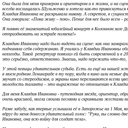
Она была для меня примером и ориентиром и в жизни, и на сце
всегда восхищалась Шульженко и хотела как-то прикоснуться к
Клавдия Ивановна не раскрывала никому. А секретов, в сущнос
Она говорила: «Пока живу – пою». Пение для нее было всем – р
Я помню её знаменитый юбилейный концерт в Колонном зале Дома
отпраздновать на эстраде полвека!»
Клавдию Ивановну надо было видеть на сцене: как она замирала 
подчиняла себя содержанию. Я училась у Клавдии Ивановны общ
невзгоды. Такой репертуар помогал ей быть современной и в 20 
это серьёзно, ответственно. Знаешь, надо пережить что-то, 
У этой певицы удивительная судьба. Есть ли ещё на нашей эс
в моем родном Ленинграде в ту пору, когда в кино шли немые фи
звучит со стереодисков, а экраны кино переливаются всеми цв
молодость таланта – это выражение по отношению к Клавдии 
Для меня Клавдия Ивановна - путеводная звезда, ориентир, обр
очень красивой, могла своими песнями и скромными жестами в
Разве забуду, как впервые услышала её в Запорожье на 1 Мая, 
вдруг до меня донесся удивительный голос: "Руки, вы словно д
Ивановна, она всю войну для солдат пела».