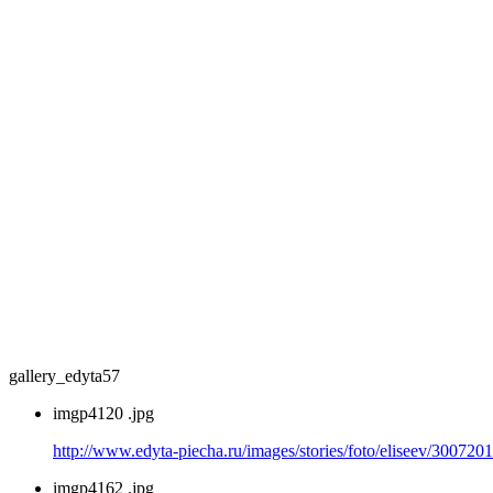
gallery_edyta57
imgp4120 .jpg
http://www.edyta-piecha.ru/images/stories/foto/eliseev/300720
imgp4162 .jpg