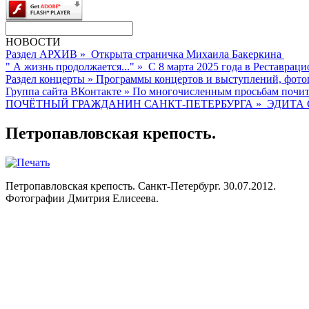
НОВОСТИ
Раздел АРХИВ
»
Открыта страничка Михаила Бакеркина
" А жизнь продолжается..."
»
С 8 марта 2025 года в Реставраци
Раздел концерты
»
Программы концертов и выступлений, фото
Группа сайта ВКонтакте
»
По многочисленным просьбам почита
ПОЧЁТНЫЙ ГРАЖДАНИН САНКТ-ПЕТЕРБУРГА
»
ЭДИТА 
Петропавловская крепость.
Петропавловская крепость. Санкт-Петербург. 30.07.2012.
Фотографии Дмитрия Елисеева.