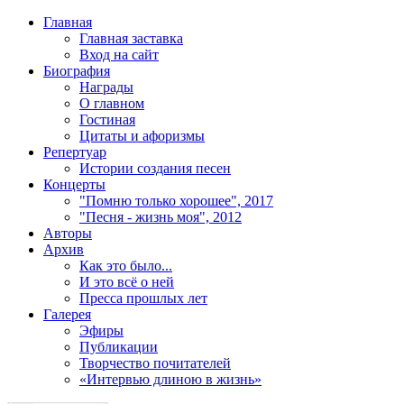
Главная
Главная заставка
Вход на сайт
Биография
Награды
О главном
Гостиная
Цитаты и афоризмы
Репертуар
Истории создания песен
Концерты
"Помню только хорошее", 2017
"Песня - жизнь моя", 2012
Авторы
Архив
Как это было...
И это всё о ней
Пресса прошлых лет
Галерея
Эфиры
Публикации
Творчество почитателей
«Интервью длиною в жизнь»