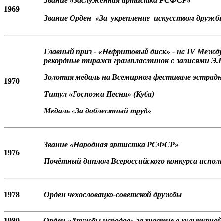
Звание «Заслуженная артистка РСФСР»
1969
Звание Орден «За укрепление искусством друж
Главный приз - «Нефритовый диск» - на IV Межд
рекордные тиражи грампластинок с записями Э.
Золотая медаль на Всемирном фестивале эстрадно
1970
Титул «Госпожа Песня» (Куба)
Медаль «За доблестный труд»
Звание «Народная артистка РСФСР»
1976
Почётный диплом Всероссийского конкурса испол
1978
Орден чехословацко-советской дружбы
1980
Орден «Дружбы народов» за участие в культурно