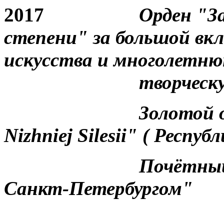
2017
Орден "За
степени" за большой вкл
искусства и многолетн
творческую де
Золотой орден "
Nizhniej Silesii" ( Респу
Почётный 
Санкт-Петербургом"