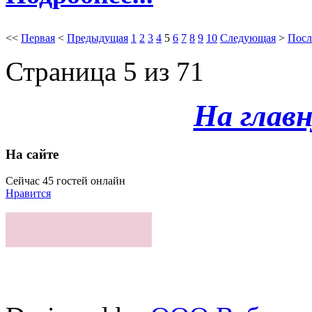
<<
Первая
<
Предыдущая
1
2
3
4
5
6
7
8
9
10
Следующая
>
Посл
Страница 5 из 71
На глав
На сайте
Сейчас 45 гостей онлайн
Нравится