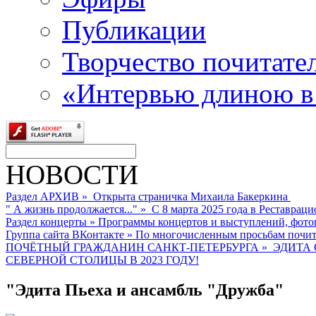
Публикации
Творчество почитате
«Интервью длиною в
НОВОСТИ
Раздел АРХИВ
»
Открыта страничка Михаила Бакеркина
" А жизнь продолжается..."
»
С 8 марта 2025 года в Реставраци
Раздел концерты
»
Программы концертов и выступлений, фото
Группа сайта ВКонтакте
»
По многочисленным просьбам почита
ПОЧЁТНЫЙ ГРАЖДАНИН САНКТ-ПЕТЕРБУРГА
»
ЭДИТА 
СЕВЕРНОЙ СТОЛИЦЫ В 2023 ГОДУ!
"Эдита Пьеха и ансамбль "Дружба"