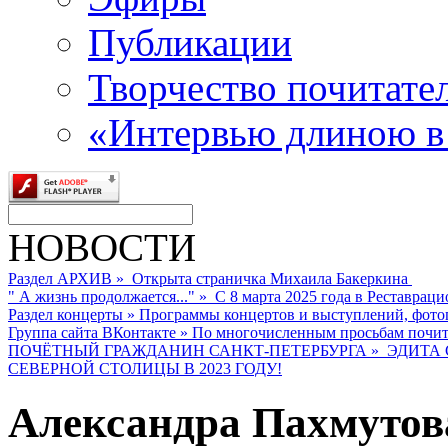
Публикации
Творчество почитате
«Интервью длиною в
НОВОСТИ
Раздел АРХИВ
»
Открыта страничка Михаила Бакеркина
" А жизнь продолжается..."
»
С 8 марта 2025 года в Реставраци
Раздел концерты
»
Программы концертов и выступлений, фото
Группа сайта ВКонтакте
»
По многочисленным просьбам почита
ПОЧЁТНЫЙ ГРАЖДАНИН САНКТ-ПЕТЕРБУРГА
»
ЭДИТА 
СЕВЕРНОЙ СТОЛИЦЫ В 2023 ГОДУ!
Александра Пахмутов