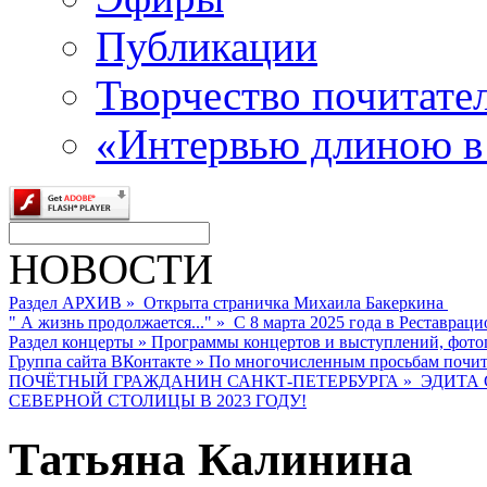
Публикации
Творчество почитате
«Интервью длиною в
НОВОСТИ
Раздел АРХИВ
»
Открыта страничка Михаила Бакеркина
" А жизнь продолжается..."
»
С 8 марта 2025 года в Реставраци
Раздел концерты
»
Программы концертов и выступлений, фото
Группа сайта ВКонтакте
»
По многочисленным просьбам почита
ПОЧЁТНЫЙ ГРАЖДАНИН САНКТ-ПЕТЕРБУРГА
»
ЭДИТА 
СЕВЕРНОЙ СТОЛИЦЫ В 2023 ГОДУ!
Татьяна Калинина