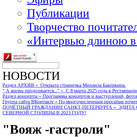
Публикации
Творчество почитате
«Интервью длиною в
НОВОСТИ
Раздел АРХИВ
»
Открыта страничка Михаила Бакеркина
" А жизнь продолжается..."
»
С 8 марта 2025 года в Реставраци
Раздел концерты
»
Программы концертов и выступлений, фото
Группа сайта ВКонтакте
»
По многочисленным просьбам почита
ПОЧЁТНЫЙ ГРАЖДАНИН САНКТ-ПЕТЕРБУРГА
»
ЭДИТА 
СЕВЕРНОЙ СТОЛИЦЫ В 2023 ГОДУ!
"Вояж -гастроли"