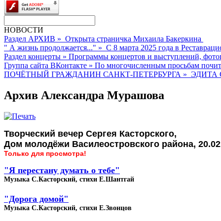
НОВОСТИ
Раздел АРХИВ
»
Открыта страничка Михаила Бакеркина
" А жизнь продолжается..."
»
С 8 марта 2025 года в Реставраци
Раздел концерты
»
Программы концертов и выступлений, фото
Группа сайта ВКонтакте
»
По многочисленным просьбам почита
ПОЧЁТНЫЙ ГРАЖДАНИН САНКТ-ПЕТЕРБУРГА
»
ЭДИТА 
Архив Александра Мурашова
Творческий вечер Сергея Касторского,
Дом молодёжи Василеостровского района, 20.02
Только для просмотра!
"Я перестану думать о тебе"
Музыка С.Касторский, стихи Е.Шантгай
"Дорога домой"
Музыка С.Касторский, стихи Е.Звонцов