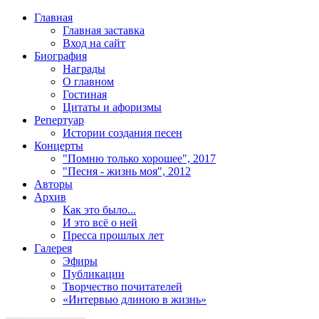
Главная
Главная заставка
Вход на сайт
Биография
Награды
О главном
Гостиная
Цитаты и афоризмы
Репертуар
Истории создания песен
Концерты
"Помню только хорошее", 2017
"Песня - жизнь моя", 2012
Авторы
Архив
Как это было...
И это всё о ней
Пресса прошлых лет
Галерея
Эфиры
Публикации
Творчество почитателей
«Интервью длиною в жизнь»