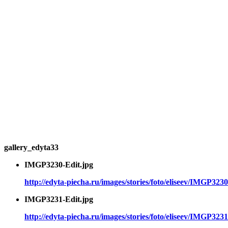
gallery_edyta33
IMGP3230-Edit.jpg
http://edyta-piecha.ru/images/stories/foto/eliseev/IMGP3230
IMGP3231-Edit.jpg
http://edyta-piecha.ru/images/stories/foto/eliseev/IMGP3231