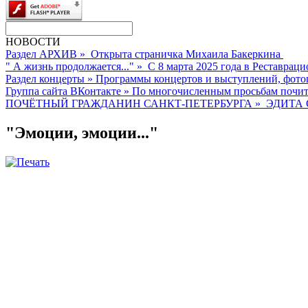
НОВОСТИ
Раздел АРХИВ
»
Открыта страничка Михаила Бакеркина
" А жизнь продолжается..."
»
С 8 марта 2025 года в Реставраци
Раздел концерты
»
Программы концертов и выступлений, фото
Группа сайта ВКонтакте
»
По многочисленным просьбам почита
ПОЧЁТНЫЙ ГРАЖДАНИН САНКТ-ПЕТЕРБУРГА
»
ЭДИТА 
"Эмоции, эмоции..."