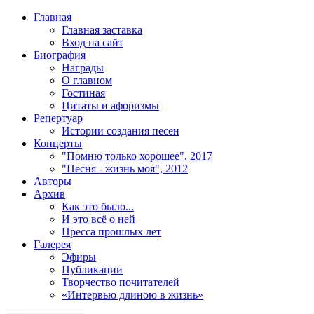
Главная
Главная заставка
Вход на сайт
Биография
Награды
О главном
Гостиная
Цитаты и афоризмы
Репертуар
Истории создания песен
Концерты
"Помню только хорошее", 2017
"Песня - жизнь моя", 2012
Авторы
Архив
Как это было...
И это всё о ней
Пресса прошлых лет
Галерея
Эфиры
Публикации
Творчество почитателей
«Интервью длиною в жизнь»