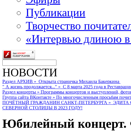
Публикации
Творчество почитате
«Интервью длиною в
НОВОСТИ
Раздел АРХИВ
»
Открыта страничка Михаила Бакеркина
" А жизнь продолжается..."
»
С 8 марта 2025 года в Реставраци
Раздел концерты
»
Программы концертов и выступлений, фото
Группа сайта ВКонтакте
»
По многочисленным просьбам почита
ПОЧЁТНЫЙ ГРАЖДАНИН САНКТ-ПЕТЕРБУРГА
»
ЭДИТА 
СЕВЕРНОЙ СТОЛИЦЫ В 2023 ГОДУ!
Юбилейный концерт.