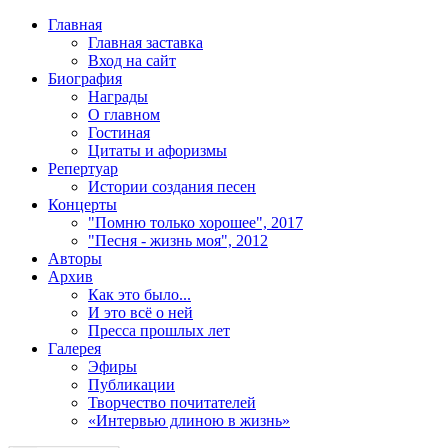
Главная
Главная заставка
Вход на сайт
Биография
Награды
О главном
Гостиная
Цитаты и афоризмы
Репертуар
Истории создания песен
Концерты
"Помню только хорошее", 2017
"Песня - жизнь моя", 2012
Авторы
Архив
Как это было...
И это всё о ней
Пресса прошлых лет
Галерея
Эфиры
Публикации
Творчество почитателей
«Интервью длиною в жизнь»