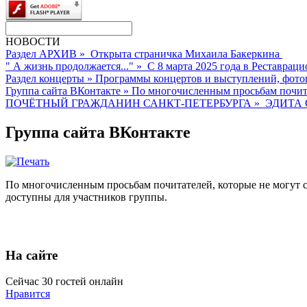
НОВОСТИ
Раздел АРХИВ
»
Открыта страничка Михаила Бакеркина
" А жизнь продолжается..."
»
С 8 марта 2025 года в Реставраци
Раздел концерты
»
Программы концертов и выступлений, фото
Группа сайта ВКонтакте
»
По многочисленным просьбам почита
ПОЧЁТНЫЙ ГРАЖДАНИН САНКТ-ПЕТЕРБУРГА
»
ЭДИТА 
Группа сайта ВКонтакте
По многочисленным просьбам почитателей, которые не могут с
доступны для участников группы.
На сайте
Сейчас 30 гостей онлайн
Нравится