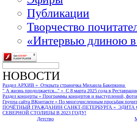
Публикации
Творчество почитате
«Интервью длиною в
НОВОСТИ
Раздел АРХИВ
»
Открыта страничка Михаила Бакеркина
" А жизнь продолжается..."
»
С 8 марта 2025 года в Реставраци
Раздел концерты
»
Программы концертов и выступлений, фото
Группа сайта ВКонтакте
»
По многочисленным просьбам почита
ПОЧЁТНЫЙ ГРАЖДАНИН САНКТ-ПЕТЕРБУРГА
»
ЭДИТА 
СЕВЕРНОЙ СТОЛИЦЫ В 2023 ГОДУ!
Детство