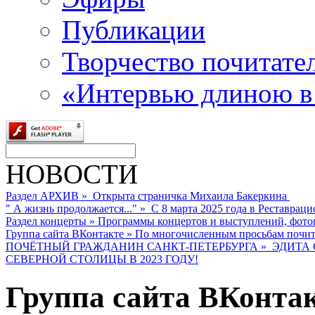
Публикации
Творчество почитате
«Интервью длиною в
НОВОСТИ
Раздел АРХИВ
»
Открыта страничка Михаила Бакеркина
" А жизнь продолжается..."
»
С 8 марта 2025 года в Реставраци
Раздел концерты
»
Программы концертов и выступлений, фото
Группа сайта ВКонтакте
»
По многочисленным просьбам почита
ПОЧЁТНЫЙ ГРАЖДАНИН САНКТ-ПЕТЕРБУРГА
»
ЭДИТА 
СЕВЕРНОЙ СТОЛИЦЫ В 2023 ГОДУ!
Группа сайта ВКонта